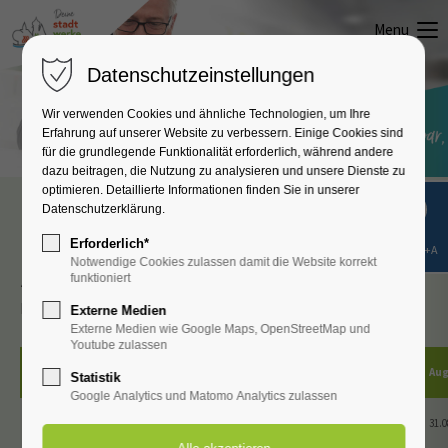
Menu
Datenschutzeinstellungen
Wir verwenden Cookies und ähnliche Technologien, um Ihre
Erfahrung auf unserer Website zu verbessern. Einige Cookies sind
für die grundlegende Funktionalität erforderlich, während andere
dazu beitragen, die Nutzung zu analysieren und unsere Dienste zu
optimieren. Detaillierte Informationen finden Sie in unserer
Datenschutzerklärung.
Abschlagszahlungen
Erforderlich*
Shift+Alt+A
Notwendige Cookies zulassen damit die Website korrekt
funktioniert
Zur besseren Übersicht hier noch einmal zur Erinnerung die
Fälligkeiten der Abschlagszahlungen:
Externe Medien
Externe Medien wie Google Maps, OpenStreetMap und
Youtube zulassen
Jahr
Jan.
Feb.
Mrz.
Apr.
Mai
Jun.
Jul.
Aug
Statistik
Google Analytics und Matomo Analytics zulassen
2026
30.01.
27.02.
31.03.
30.04.
29.05.
30.06.
31.07.
31.0