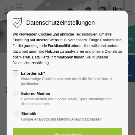
Menu
Datenschutzeinstellungen
Wir verwenden Cookies und ähnliche Technologien, um Ihre
Erfahrung auf unserer Website zu verbessern. Einige Cookies sind
für die grundlegende Funktionalität erforderlich, während andere
dazu beitragen, die Nutzung zu analysieren und unsere Dienste zu
optimieren. Detaillierte Informationen finden Sie in unserer
Datenschutzerklärung.
Unsere Zertifizierungen
Erforderlich*
Shift+Alt+A
Notwendige Cookies zulassen damit die Website korrekt
funktioniert
Der IT-Sicherheitskatalog enthält Anforderungen
Externe Medien
zur Gewährleistung eines angemessenen Schutzes
Externe Medien wie Google Maps, OpenStreetMap und
gegen Bedrohungen für Telekommunikations- und
Youtube zulassen
elektronische Datenverarbeitungssysteme, die für
Statistik
Google Analytics und Matomo Analytics zulassen
einen sicheren Netzbetrieb notwendig sind.