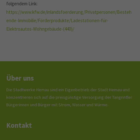
folgendem Link:
https://www.kfw.de/inlandsfoerderung/Privatpersonen/Besteh
ende-Immobilie/Förderprodukte/Ladestationen-für-
Elektroautos-Wohngebäude-(440)/
Über uns
Die Stadtwerke Hemau sind ein Eigenbetrieb der Stadt Hemau und
konzentrieren sich auf die preisgünstige Versorgung der Tangrintler
Bürgerinnen und Bürger mit Strom, Wasser und Wärme.
Kontakt